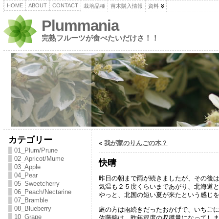
HOME
ABOUT
CONTACT
栽培品種
苗木購入情報
資料
Plummania
完熟フルーツが食べたいだけさ！！
カテゴリー
«
我が家のりんごの木？
01_Plum/Prune
02_Apricot/Mume
快晴
03_Apple
04_Pear
昨日の朝まで雨が続きましたが、その後
05_Sweetcherry
気温も２５度くらいまであがり、北海道
06_Peach/Nectarine
やっと、北国の短い夏が来たという感じ
07_Bramble
08_Blueberry
庭の方は雨続きだったおかげで、いちご
10_Grape
佐藤錦は、昨年程度の収穫量になってし