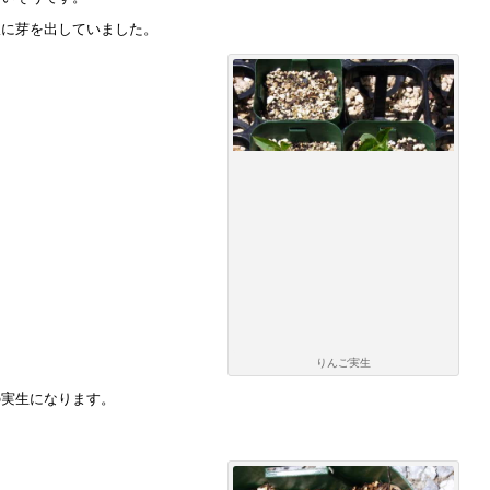
派に芽を出していました。
りんご実生
の実生になります。