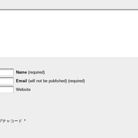
Name
(required)
Email
(will not be published) (required)
Website
プチャコード
*