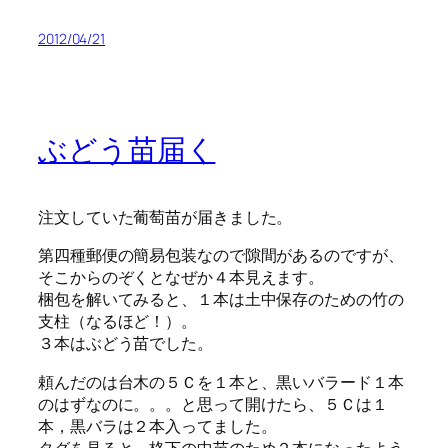
2012/04/21
ぶどう苗届く
注文していた葡萄苗が届きました。
第四種郵便の簡易包装なので隙間があるのですが、
そこからのぞくとなぜか４本見えます。
梱包を解いてみると、１本は土中保存のための竹の
支柱（なるほど！）。
３本はぶどう苗でした。
頼んだのは台木の５Ｃを１本と、黒いバラード１本
のはずなのに。。。と思って開けたら、５Ｃは１
本，黒バラは２本入ってました。
タグを見ると、格下の中苗のため２本になったよう