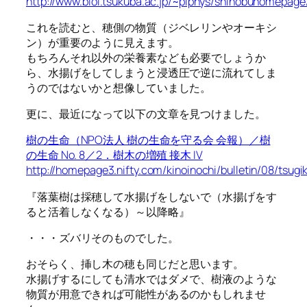
http://www.biol.tsukuba.ac.jp/~plphys/shinobuhomepage
これを読むと、穂側の物質（ジベレリンやオーキシ
ン）が重要のように見えます。
もちろんそれ以外の栄養素なども必要でしょうか
ら、水揚げをしてしまうと浸透圧で逆に流れてしま
うのではないかと想像していました。
更に、最近になって以下の文章を見つけました。
樹の生命（NPO法人 樹の生命を守る会 会報）／樹
の生命 No. 8／2．樹木の増殖 接木 IV
http://homepage3.nifty.com/kinoinochi/bulletin/08/tsugik
『落葉樹は採穂して水揚げをしないで（水揚げをす
ると活着しなくなる）～以降略』
・・・ズバリそのものでした。
おそらく、挿し木の穂も同じだと思います。
水揚げするにしても清水ではダメで、樹液のような
物質が用意できれば可能性があるのかもしれませ