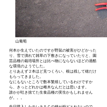
山葡萄
何本か生えていたのですが野鼠の被害がひどかった
り、雪で潰れて雑草の下敷きになっていたりと、園
芸品種の栽培場所とは比べ物にならないほどの過酷
な環境のようでした。
とりあえず２本ほど見つくろい、根は残して穂だけ
もらってきました。
なにもないところで数本繁殖しているわけですか
ら、きっとどれかは雌木なんだとは思います。
誰かが吐き捨てた生食品種の実生かもしれません
が。。。
先日購入したテレキ５Ｃの穂が殆どとれないので、