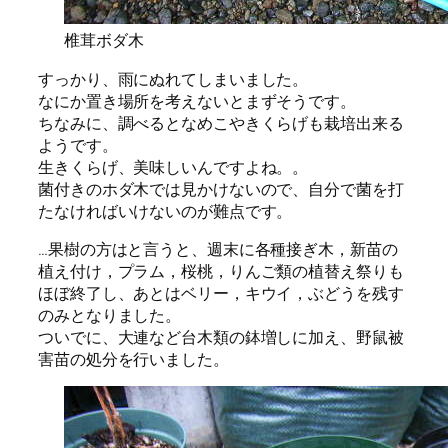
椎茸ボダ木
すっかり、雨にぬれてしまいました。
なにか置き場所を考えないとまずそうです。
ちなみに、調べるとなめこやきくらげも栽培出来る
ようです。
生きくらげ、美味しいんですよね。。
菌付きのホダ木では見かけないので、自分で菌を打
たなければいけないのが難点です。
…果樹の方はと言うと、週末に各種接ぎ木，新苗の
植え付け，プラム，桜桃，りんご類の植替え祭りも
ほぼ終了し、あとはベリー，キウイ，ぶどうを残す
のみとなりました。
ついでに、大連など台木類の鉢増しに加え、野鼠被
害苗の処分を行いました。