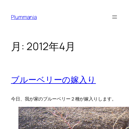
内
容
Plummania
を
ス
キ
ッ
月:
2012年4月
プ
ブルーベリーの嫁入り
今日、我が家のブルーベリー２種が嫁入りします。