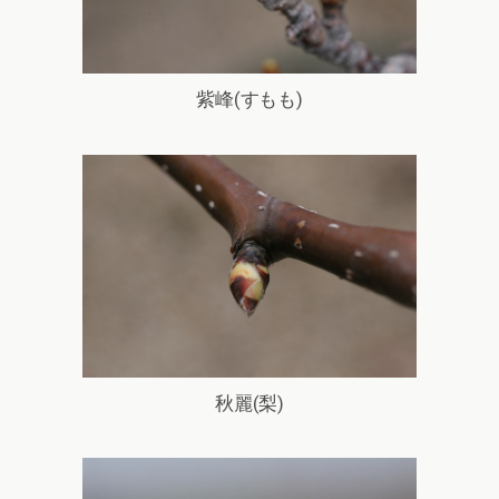
紫峰(すもも)
秋麗(梨)