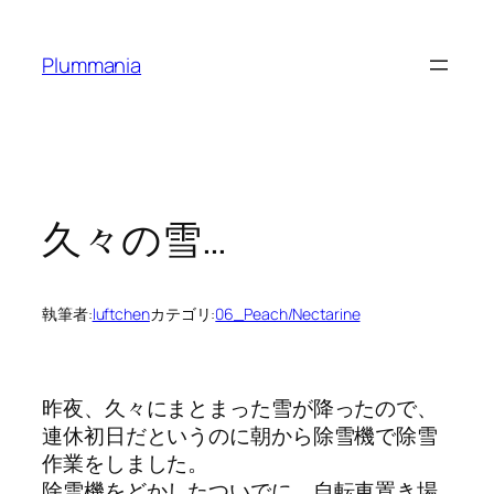
内
容
Plummania
を
ス
キ
ッ
プ
久々の雪…
執筆者:
luftchen
カテゴリ:
06_Peach/Nectarine
昨夜、久々にまとまった雪が降ったので、
連休初日だというのに朝から除雪機で除雪
作業をしました。
除雪機をどかしたついでに、自転車置き場